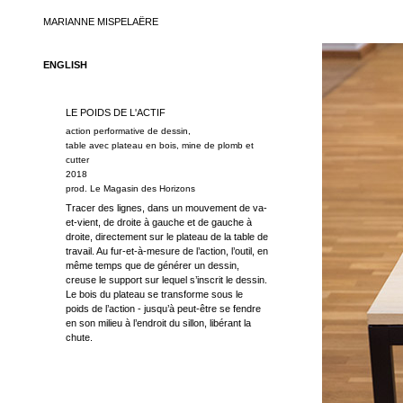
MARIANNE MISPELAËRE
ENGLISH
LE POIDS DE L'ACTIF
action performative de dessin,
table avec plateau en bois, mine de plomb et
cutter
2018
prod. Le Magasin des Horizons
Tracer des lignes, dans un mouvement de va-
et-vient, de droite à gauche et de gauche à
droite, directement sur le plateau de la table de
travail. Au fur-et-à-mesure de l’action, l’outil, en
même temps que de générer un dessin,
creuse le support sur lequel s’inscrit le dessin.
Le bois du plateau se transforme sous le
poids de l’action - jusqu’à peut-être se fendre
en son milieu à l’endroit du sillon, libérant la
chute.